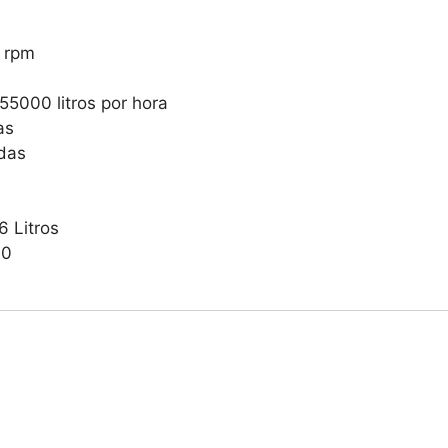
0 rpm
55000 litros por hora
as
das
6 Litros
30