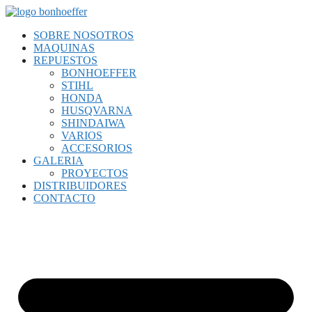
Saltar
al
SOBRE NOSOTROS
contenido
MAQUINAS
REPUESTOS
BONHOEFFER
STIHL
HONDA
HUSQVARNA
SHINDAIWA
VARIOS
ACCESORIOS
GALERIA
PROYECTOS
DISTRIBUIDORES
CONTACTO